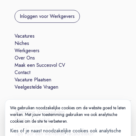
Inloggen voor Werkgevers
Vacatures
Niches
Werkgevers
Over Ons
Maak een Succesvol CV
Contact
Vacature Plaatsen
Veelgestelde Vragen
We gebruiken noodzakelijke cookies om de website goed te laten
Algemene Voorwaarden
werken. Met jouw toestemming gebruiken we ook analytische
Privacy & Cookie
cookies om de site te verbeteren.
Cookie-instellingen
Kies of je naast noodzakelijke cookies ook analytische
Tips voor een wervende vacaturetekst