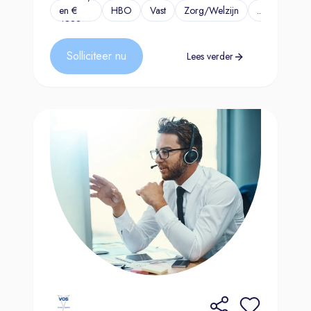
en €
HBO
Vast
Zorg/Welzijn
...
4822,-
Solliciteer nu
Lees verder