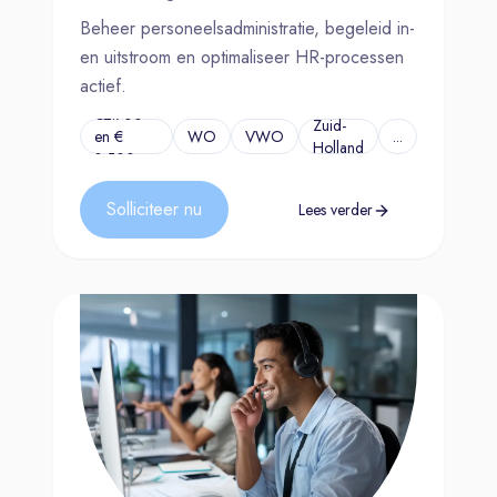
Beheer personeelsadministratie, begeleid in-
en uitstroom en optimaliseer HR-processen
actief.
€2.700
Zuid-
en €
WO
VWO
...
Holland
3.500
Solliciteer nu
Lees verder