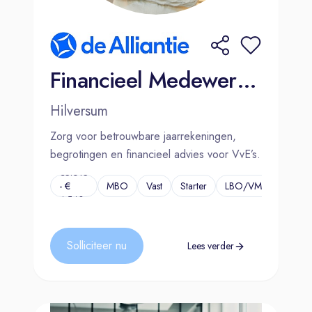
Financieel Medewerker
Hilversum
Zorg voor betrouwbare jaarrekeningen,
begrotingen en financieel advies voor VvE’s.
€3.613
- €
MBO
Vast
Starter
LBO/VMBO
...
4.540
Solliciteer nu
Lees verder