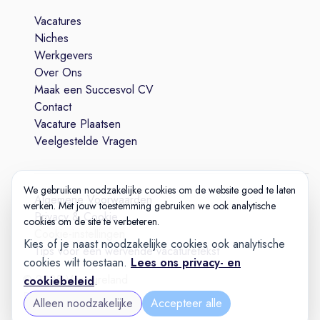
Vacatures
Niches
Werkgevers
Over Ons
Maak een Succesvol CV
Contact
Vacature Plaatsen
Veelgestelde Vragen
We gebruiken noodzakelijke cookies om de website goed te laten
Algemene Voorwaarden
werken. Met jouw toestemming gebruiken we ook analytische
Privacy & Cookie
cookies om de site te verbeteren.
Cookie-instellingen
Kies of je naast noodzakelijke cookies ook analytische
Tips voor een wervende vacaturetekst
cookies wilt toestaan.
Lees ons privacy- en
© 2025 Vacatureland
cookiebeleid
.
Build:
20260727-1227
Alleen noodzakelijke
Accepteer alle